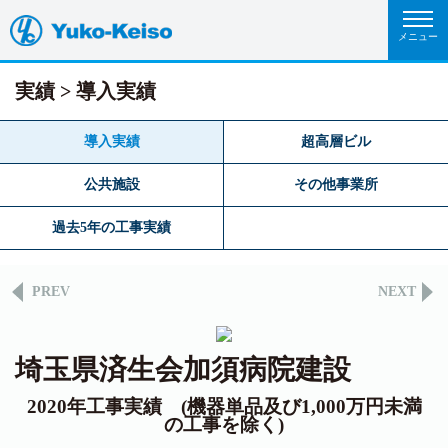
実績
導入実績
導入実績
超高層ビル
公共施設
その他事業所
過去5年の工事実績
PREV
NEXT
埼玉県済生会加須病院建設
2020年工事実績 (機器単品及び1,000万円未満
の工事を除く)