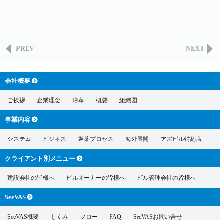
PREV
NEXT
会社概要
ご挨拶
企業理念
沿革
概要
組織図
事業内容
システム
ビジネス
製薬プロセス
海外展開
アズビル特約店
クライアント別
メニュー
建設会社の皆様へ
ビルオーナーの皆様へ
ビル管理会社の皆様へ
SeeVAS
SeeVAS概要
しくみ
フロー
FAQ
SeeVASお問い合せ