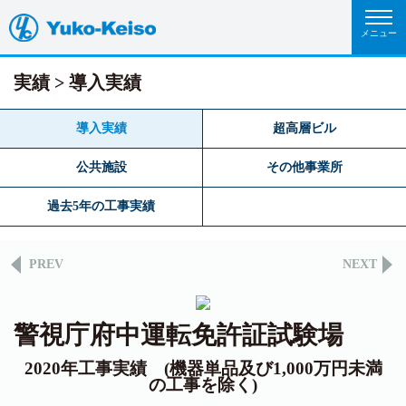
実績
導入実績
導入実績
超高層ビル
公共施設
その他事業所
過去5年の工事実績
PREV
NEXT
警視庁府中運転免許証試験場
2020年工事実績 (機器単品及び1,000万円未満
の工事を除く)