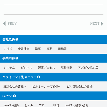
PREV
NEXT
会社概要
ご挨拶
企業理念
沿革
概要
組織図
事業内容
システム
ビジネス
製薬プロセス
海外展開
アズビル特約店
クライアント別
メニュー
建設会社の皆様へ
ビルオーナーの皆様へ
ビル管理会社の皆様へ
SeeVAS
SeeVAS概要
しくみ
フロー
FAQ
SeeVASお問い合せ