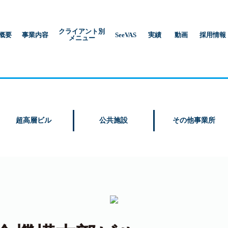
クライアント別
概要
事業内容
SeeVAS
実績
動画
採用情報
メニュー
超高層ビル
公共施設
その他事業所