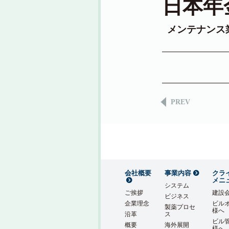
日本年
メンテナンス
PREV
会社概要
事業内容
クラ
メニ
システム
ご挨拶
建設
ビジネス
企業理念
ビル
製薬プロセ
様へ
沿革
ス
ビル
概要
海外展開
様へ