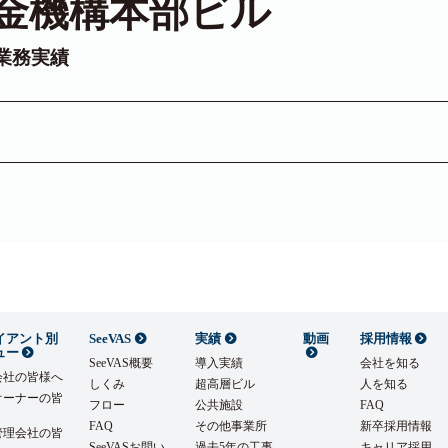
金機構本部ビル
業務実績
イアント別
SeeVAS
実績
動画
採用情報
ュー
SeeVAS概要
導入実績
会社を知る
会社の皆様へ
しくみ
超高層ビル
人を知る
オーナーの皆
フロー
公共施設
FAQ
FAQ
その他事業所
新卒採用情報
管理会社の皆
SeeVASお問い
過去5年の工事
キャリア採用