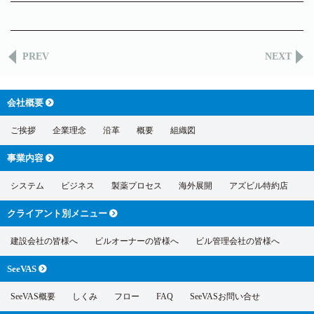
PREV
NEXT
会社概要
ご挨拶
企業理念
沿革
概要
組織図
事業内容
システム
ビジネス
製薬プロセス
海外展開
アズビル特約店
クライアント別
メニュー
建設会社の皆様へ
ビルオーナーの皆様へ
ビル管理会社の皆様へ
SeeVAS
SeeVAS概要
しくみ
フロー
FAQ
SeeVASお問い合せ