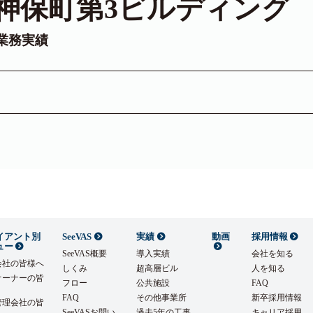
神保町第3ビルディング
業務実績
イアント別
SeeVAS
実績
動画
採用情報
ュー
SeeVAS概要
導入実績
会社を知る
会社の皆様へ
しくみ
超高層ビル
人を知る
オーナーの皆
フロー
公共施設
FAQ
FAQ
その他事業所
新卒採用情報
管理会社の皆
SeeVASお問い
過去5年の工事
キャリア採用