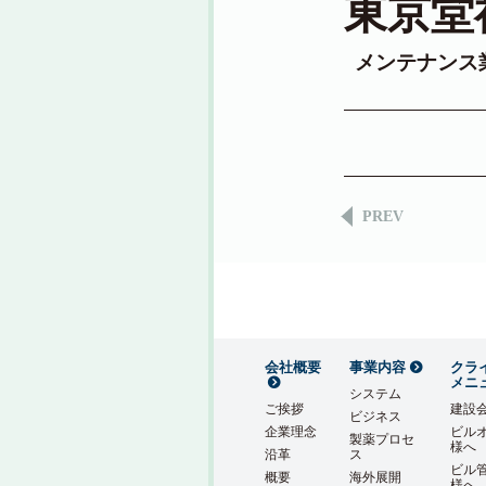
東京堂
メンテナンス
PREV
会社概要
事業内容
クラ
メニ
システム
ご挨拶
建設
ビジネス
企業理念
ビル
製薬プロセ
様へ
沿革
ス
ビル
概要
海外展開
様へ