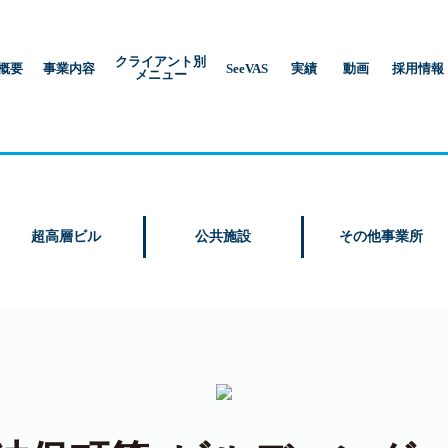
クライアント別
概要
事業内容
SeeVAS
実績
動画
採用情報
メニュー
超高層ビル
公共施設
その他事業所