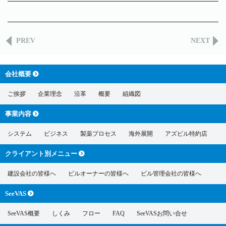
PREV
NEXT
会社概要
ご挨拶
企業理念
沿革
概要
組織図
事業内容
システム
ビジネス
製薬プロセス
海外展開
アズビル特約店
クライアント別
メニュー
建設会社の皆様へ
ビルオーナーの皆様へ
ビル管理会社の皆様へ
SeeVAS
SeeVAS概要
しくみ
フロー
FAQ
SeeVASお問い合せ