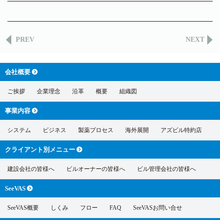
PREV
NEXT
会社概要
ご挨拶
企業理念
沿革
概要
組織図
事業内容
システム
ビジネス
製薬プロセス
海外展開
アズビル特約店
クライアント別
メニュー
建設会社の皆様へ
ビルオーナーの皆様へ
ビル管理会社の皆様へ
SeeVAS
SeeVAS概要
しくみ
フロー
FAQ
SeeVASお問い合せ