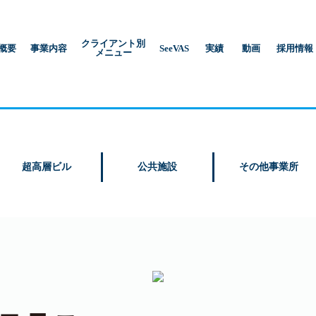
クライアント別
概要
事業内容
SeeVAS
実績
動画
採用情報
メニュー
超高層ビル
公共施設
その他事業所