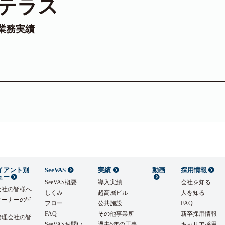
Pテラス
業務実績
イアント別
SeeVAS
実績
動画
採用情報
ュー
SeeVAS概要
導入実績
会社を知る
会社の皆様へ
しくみ
超高層ビル
人を知る
オーナーの皆
フロー
公共施設
FAQ
FAQ
その他事業所
新卒採用情報
管理会社の皆
SeeVASお問い
過去5年の工事
キャリア採用