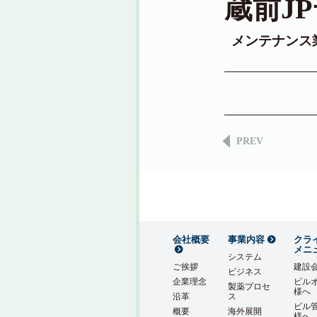
蔵前J
メンテナンス
PREV
会社概要
事業内容
クラ
メニ
システム
ご挨拶
建設
ビジネス
企業理念
ビル
製薬プロセ
様へ
沿革
ス
ビル
概要
海外展開
様へ