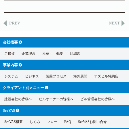
PREV
NEXT
会社概要
ご挨拶
企業理念
沿革
概要
組織図
事業内容
システム
ビジネス
製薬プロセス
海外展開
アズビル特約店
クライアント別
メニュー
建設会社の皆様へ
ビルオーナーの皆様へ
ビル管理会社の皆様へ
SeeVAS
SeeVAS概要
しくみ
フロー
FAQ
SeeVASお問い合せ