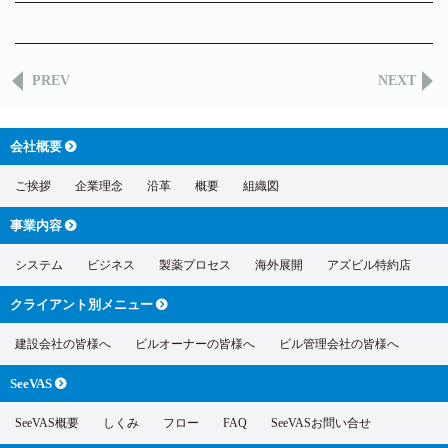
PREV
NEXT
会社概要
ご挨拶
企業理念
沿革
概要
組織図
事業内容
システム
ビジネス
製薬プロセス
海外展開
アズビル特約店
クライアント別
メニュー
建設会社の皆様へ
ビルオーナーの皆様へ
ビル管理会社の皆様へ
SeeVAS
SeeVAS概要
しくみ
フロー
FAQ
SeeVASお問い合せ