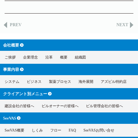
PREV
NEXT
会社概要
ご挨拶
企業理念
沿革
概要
組織図
事業内容
システム
ビジネス
製薬プロセス
海外展開
アズビル特約店
クライアント別
メニュー
建設会社の皆様へ
ビルオーナーの皆様へ
ビル管理会社の皆様へ
SeeVAS
SeeVAS概要
しくみ
フロー
FAQ
SeeVASお問い合せ