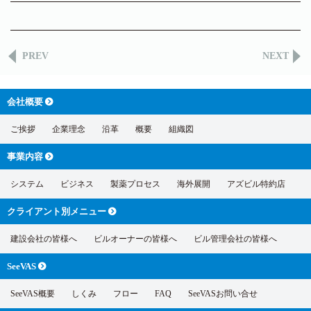
PREV
NEXT
会社概要
ご挨拶
企業理念
沿革
概要
組織図
事業内容
システム
ビジネス
製薬プロセス
海外展開
アズビル特約店
クライアント別
メニュー
建設会社の皆様へ
ビルオーナーの皆様へ
ビル管理会社の皆様へ
SeeVAS
SeeVAS概要
しくみ
フロー
FAQ
SeeVASお問い合せ