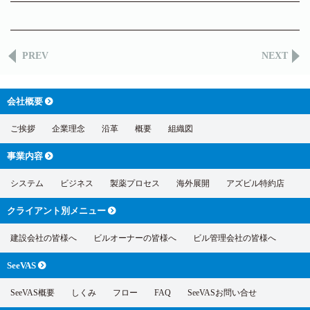
PREV
NEXT
会社概要
ご挨拶
企業理念
沿革
概要
組織図
事業内容
システム
ビジネス
製薬プロセス
海外展開
アズビル特約店
クライアント別
メニュー
建設会社の皆様へ
ビルオーナーの皆様へ
ビル管理会社の皆様へ
SeeVAS
SeeVAS概要
しくみ
フロー
FAQ
SeeVASお問い合せ