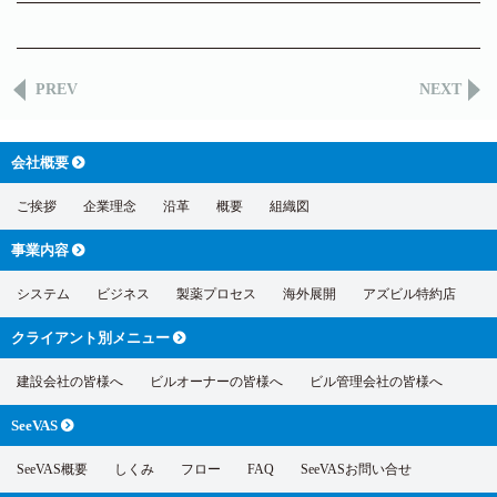
PREV
NEXT
会社概要
ご挨拶
企業理念
沿革
概要
組織図
事業内容
システム
ビジネス
製薬プロセス
海外展開
アズビル特約店
クライアント別
メニュー
建設会社の皆様へ
ビルオーナーの皆様へ
ビル管理会社の皆様へ
SeeVAS
SeeVAS概要
しくみ
フロー
FAQ
SeeVASお問い合せ