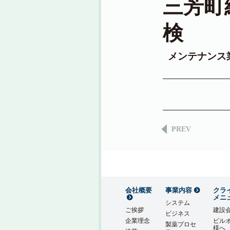
三芳町
検
メンテナンス
PREV
会社概要
事業内容
クラ
メニ
システム
ご挨拶
建設
ビジネス
企業理念
ビル
製薬プロセ
様へ