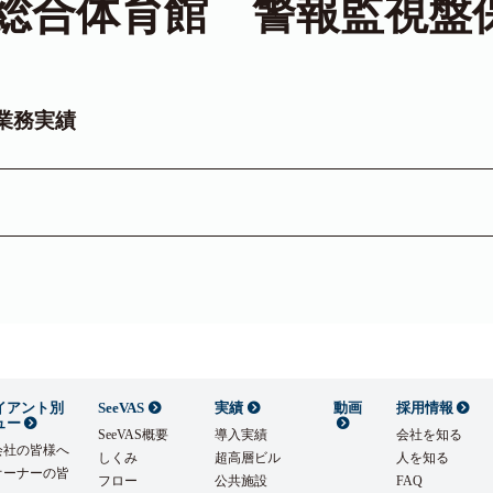
総合体育館 警報監視盤
業務実績
イアント別
SeeVAS
実績
動画
採用情報
ュー
SeeVAS概要
導入実績
会社を知る
会社の皆様へ
しくみ
超高層ビル
人を知る
オーナーの皆
フロー
公共施設
FAQ