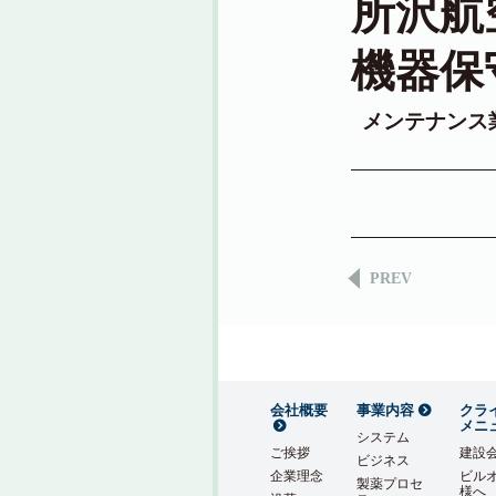
所沢航
機器保
メンテナンス
PREV
会社概要
事業内容
クラ
メニ
システム
ご挨拶
建設
ビジネス
企業理念
ビル
製薬プロセ
様へ