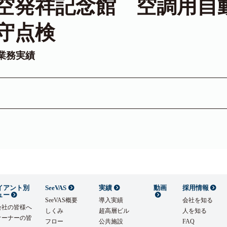
空発祥記念館 空調用自
守点検
業務実績
イアント別
SeeVAS
実績
動画
採用情報
ュー
SeeVAS概要
導入実績
会社を知る
会社の皆様へ
しくみ
超高層ビル
人を知る
オーナーの皆
フロー
公共施設
FAQ