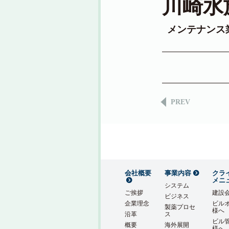
川崎水
メンテナンス
PREV
会社概要
事業内容
クラ
メニ
システム
ご挨拶
建設
ビジネス
企業理念
ビル
製薬プロセ
様へ
沿革
ス
ビル
概要
海外展開
様へ