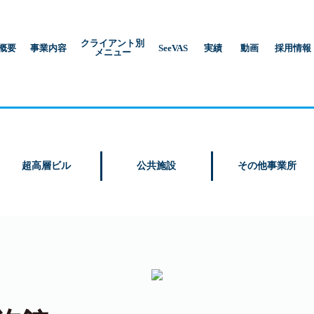
クライアント別
概要
事業内容
SeeVAS
実績
動画
採用情報
メニュー
超高層ビル
公共施設
その他事業所