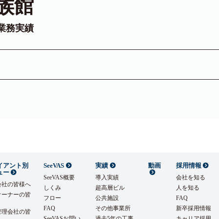
族館
業務実績
イアント別
SeeVAS
実績
動画
採用情報
ュー
SeeVAS概要
導入実績
会社を知る
会社の皆様へ
しくみ
超高層ビル
人を知る
オーナーの皆
フロー
公共施設
FAQ
FAQ
その他事業所
新卒採用情報
管理会社の皆
SeeVASお問い
過去5年の工事
キャリア採用