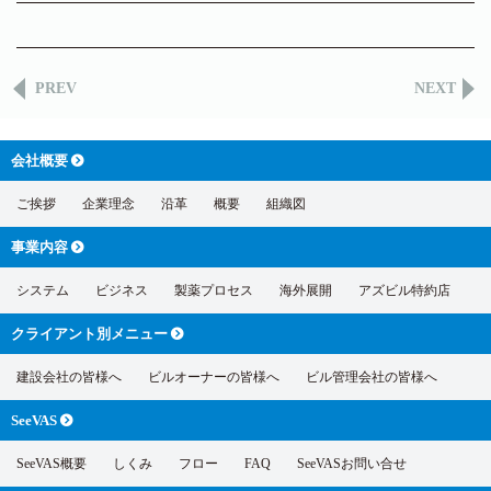
PREV
NEXT
会社概要
ご挨拶
企業理念
沿革
概要
組織図
事業内容
システム
ビジネス
製薬プロセス
海外展開
アズビル特約店
クライアント別
メニュー
建設会社の皆様へ
ビルオーナーの皆様へ
ビル管理会社の皆様へ
SeeVAS
SeeVAS概要
しくみ
フロー
FAQ
SeeVASお問い合せ