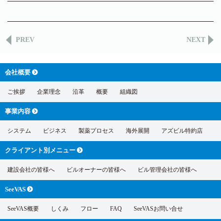
PREV
NEXT
会社概要
ご挨拶
企業理念
沿革
概要
組織図
事業内容
システム
ビジネス
製薬プロセス
海外展開
アズビル特約店
クライアント別
メニュー
建設会社の皆様へ
ビルオーナーの皆様へ
ビル管理会社の皆様へ
SeeVAS
SeeVAS概要
しくみ
フロー
FAQ
SeeVASお問い合せ