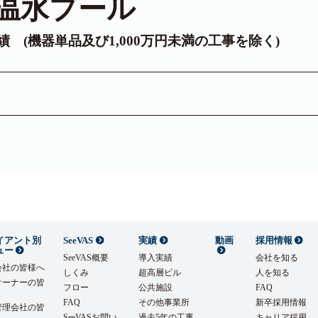
温水プール
実績 (機器単品及び1,000万円未満の工事を除く)
イアント別
SeeVAS
実績
動画
採用情報
ュー
SeeVAS概要
導入実績
会社を知る
会社の皆様へ
しくみ
超高層ビル
人を知る
オーナーの皆
フロー
公共施設
FAQ
FAQ
その他事業所
新卒採用情報
管理会社の皆
SeeVASお問い
過去5年の工事
キャリア採用