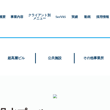
クライアント別
概要
事業内容
SeeVAS
実績
動画
採用情報
メニュー
超高層ビル
公共施設
その他事業所