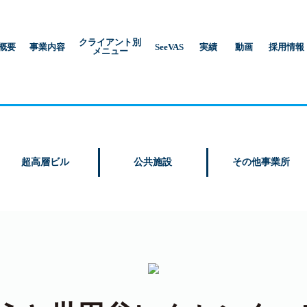
クライアント別
概要
事業内容
SeeVAS
実績
動画
採用情報
メニュー
超高層ビル
公共施設
その他事業所