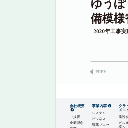
ゆうぽ
備模様
2020年工事
PREV
会社概要
事業内容
クラ
メニ
システム
ご挨拶
建設
ビジネス
企業理念
ビル
製薬プロセ
様へ