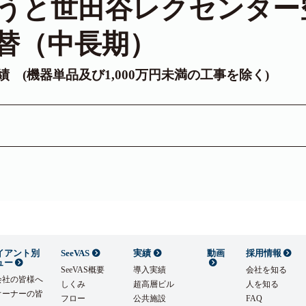
うと世田谷レクセンター
替（中長期）
実績 (機器単品及び1,000万円未満の工事を除く)
イアント別
SeeVAS
実績
動画
採用情報
ュー
SeeVAS概要
導入実績
会社を知る
会社の皆様へ
しくみ
超高層ビル
人を知る
オーナーの皆
フロー
公共施設
FAQ