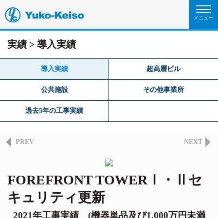
実績
導入実績
導入実績
超高層ビル
公共施設
その他事業所
過去5年の工事実績
PREV
NEXT
FOREFRONT TOWERⅠ・Ⅱセ
キュリティ更新
2021年工事実績 (機器単品及び1,000万円未満