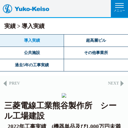
実績
導入実績
導入実績
超高層ビル
公共施設
その他事業所
過去5年の工事実績
PREV
NEXT
三菱電線工業熊谷製作所 シー
ル工場建設
2022年工事実績 (機器単品及び1,000万円未満