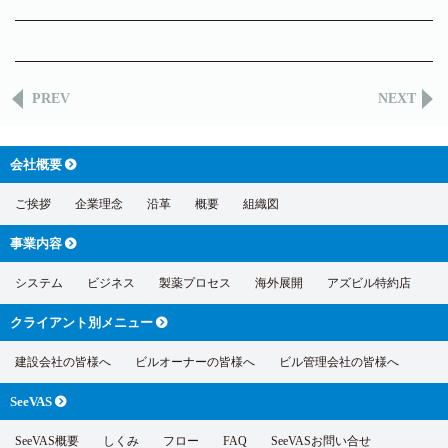
PREV
NEXT
会社概要
ご挨拶
企業理念
沿革
概要
組織図
事業内容
システム
ビジネス
製薬プロセス
海外展開
アズビル特約店
クライアント別
メニュー
建設会社の皆様へ
ビルオーナーの皆様へ
ビル管理会社の皆様へ
SeeVAS
SeeVAS概要
しくみ
フロー
FAQ
SeeVASお問い合せ