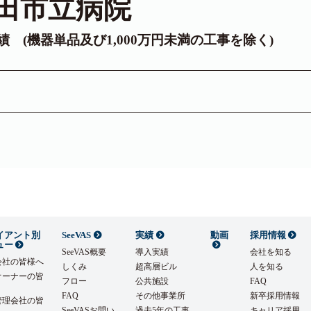
田市立病院
実績 (機器単品及び1,000万円未満の工事を除く)
イアント別
SeeVAS
実績
動画
採用情報
ュー
SeeVAS概要
導入実績
会社を知る
会社の皆様へ
しくみ
超高層ビル
人を知る
オーナーの皆
フロー
公共施設
FAQ
FAQ
その他事業所
新卒採用情報
管理会社の皆
SeeVASお問い
過去5年の工事
キャリア採用