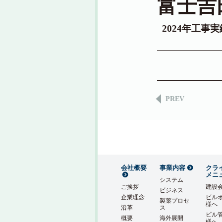
富士吉
2024年工事
PREV
会社概要
事業内容
クラ
メニ
システム
ご挨拶
建設
ビジネス
企業理念
ビル
製薬プロセ
様へ
沿革
ス
ビル
概要
海外展開
様へ