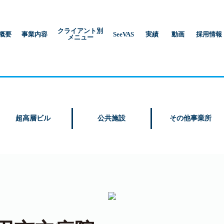
クライアント別
概要
事業内容
SeeVAS
実績
動画
採用情報
メニュー
超高層ビル
公共施設
その他事業所