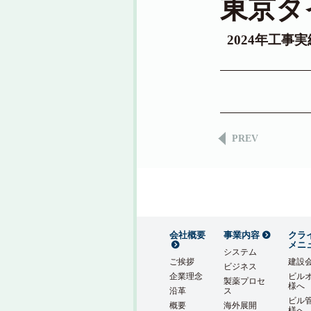
東京タ
2024年工事
PREV
会社概要
事業内容
クラ
メニ
システム
ご挨拶
建設
ビジネス
企業理念
ビル
製薬プロセ
様へ
沿革
ス
ビル
概要
海外展開
様へ