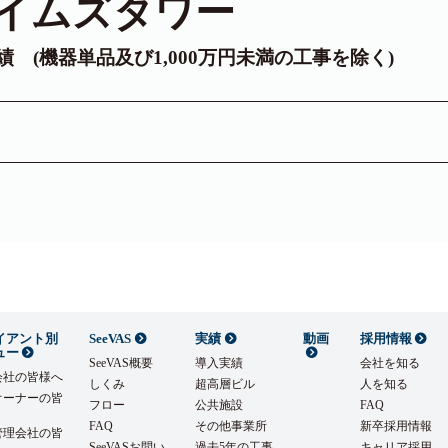
イムズタワー
実績 (機器単品及び1,000万円未満の工事を除く)
イアント別
SeeVAS
実績
動画
採用情報
ュー
SeeVAS概要
導入実績
会社を知る
会社の皆様へ
しくみ
超高層ビル
人を知る
オーナーの皆
フロー
公共施設
FAQ
FAQ
その他事業所
新卒採用情報
管理会社の皆
SeeVASお問い
過去5年の工事
キャリア採用