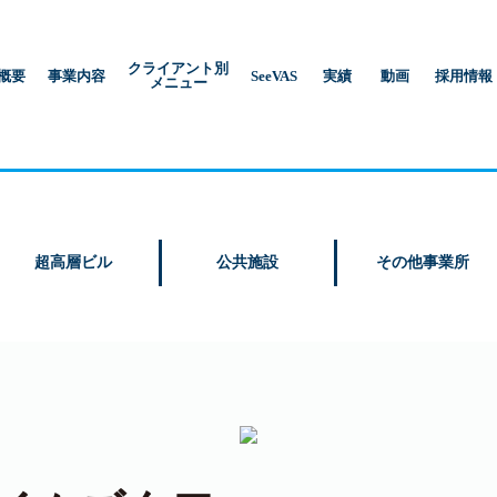
クライアント別
概要
事業内容
SeeVAS
実績
動画
採用情報
メニュー
超高層ビル
公共施設
その他事業所