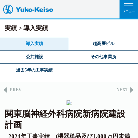
実績
導入実績
導入実績
超高層ビル
公共施設
その他事業所
過去5年の工事実績
PREV
NEXT
関東脳神経外科病院新病院建設
計画
2024年工事実績 (機器単品及び1,000万円未満