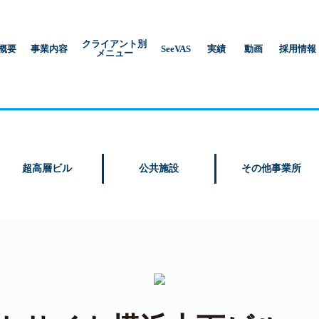
クライアント別
概要
事業内容
SeeVAS
実績
動画
採用情報
メニュー
超高層ビル
公共施設
その他事業所