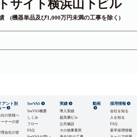
トサイト横浜山下ビル
実績 (機器単品及び1,000万円未満の工事を除く)
イアント別
SeeVAS
実績
動画
採用情報
ュー
SeeVAS概要
導入実績
会社を知る
会社の皆様へ
しくみ
超高層ビル
人を知る
オーナーの皆
フロー
公共施設
FAQ
FAQ
その他事業所
新卒採用情報
管理会社の皆
SeeVASお問い
過去5年の工事
キャリア採用