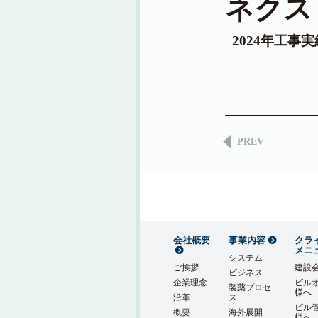
ネクス
2024年工事
PREV
会社概要
事業内容
クラ
メニ
システム
ご挨拶
建設
ビジネス
企業理念
ビル
製薬プロセ
様へ
沿革
ス
ビル
概要
海外展開
様へ