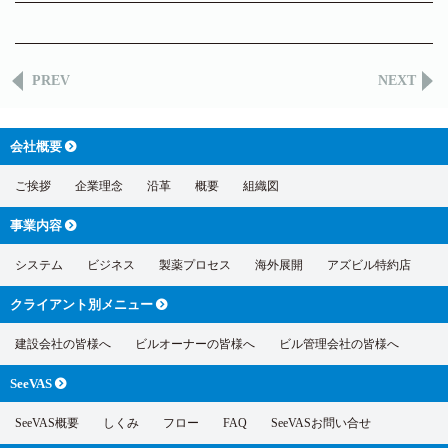
PREV
NEXT
会社概要
ご挨拶
企業理念
沿革
概要
組織図
事業内容
システム
ビジネス
製薬プロセス
海外展開
アズビル特約店
クライアント別
メニュー
建設会社の皆様へ
ビルオーナーの皆様へ
ビル管理会社の皆様へ
SeeVAS
SeeVAS概要
しくみ
フロー
FAQ
SeeVASお問い合せ