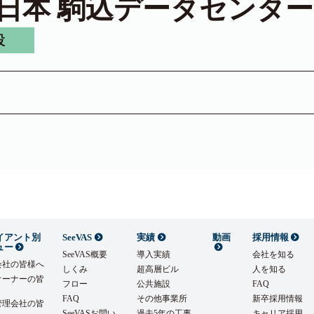
東日本 駒込データセンター
設
イアント別
SeeVAS
実績
動画
採用情報
ュー
SeeVAS概要
導入実績
会社を知る
会社の皆様へ
しくみ
超高層ビル
人を知る
オーナーの皆
フロー
公共施設
FAQ
FAQ
その他事業所
新卒採用情報
管理会社の皆
SeeVASお問い
過去5年の工事
キャリア採用