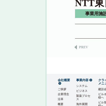
NTT
事業用施
PREV
会社概要
事業内容
クラ
メニ
システム
ご挨拶
建設
ビジネス
企業理念
ビル
製薬プロセ
様へ
沿革
ス
ビル
概要
海外展開
様へ