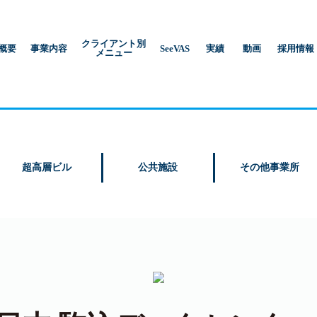
クライアント別
概要
事業内容
SeeVAS
実績
動画
採用情報
メニュー
超高層ビル
公共施設
その他事業所