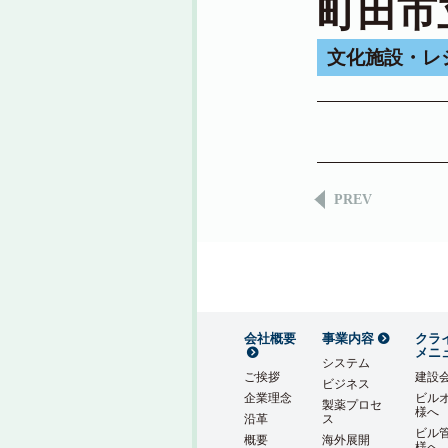
町田市
文化施設・レ
PREV
会社概要
事業内容
クラ
メニ
システム
ご挨拶
建設
ビジネス
企業理念
ビル
製薬プロセ
様へ
沿革
ス
ビル
概要
海外展開
様へ