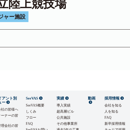
立陸上競技場
ジャー施設
イアント別
SeeVAS
実績
動画
採用情報
ュー
SeeVAS概要
導入実績
会社を知る
会社の皆様へ
しくみ
超高層ビル
人を知る
オーナーの皆
フロー
公共施設
FAQ
FAQ
その他事業所
新卒採用情報
管理会社の皆
SeeVASお問い
過去5年の工事
キャリア採用