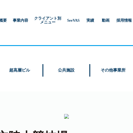
クライアント別
概要
事業内容
SeeVAS
実績
動画
採用情報
メニュー
超高層ビル
公共施設
その他事業所