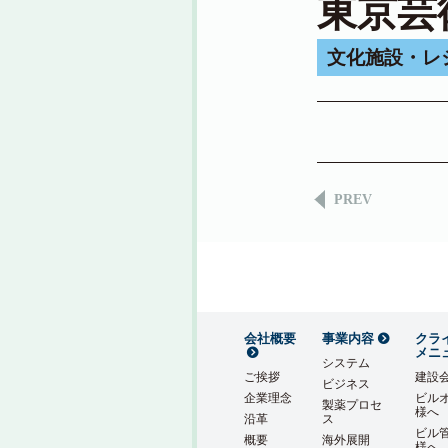
東京芸
文化施設・レ
PREV
会社概要
事業内容
クラ
メニ
システム
ご挨拶
建設
ビジネス
企業理念
ビル
製薬プロセ
様へ
沿革
ス
ビル
概要
海外展開
様へ