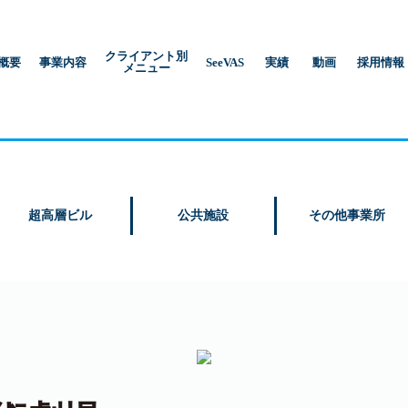
クライアント別
概要
事業内容
SeeVAS
実績
動画
採用情報
メニュー
超高層ビル
公共施設
その他事業所