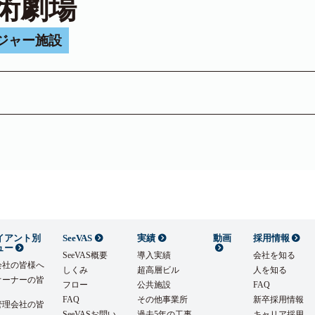
術劇場
ジャー施設
イアント別
SeeVAS
実績
動画
採用情報
ュー
SeeVAS概要
導入実績
会社を知る
会社の皆様へ
しくみ
超高層ビル
人を知る
オーナーの皆
フロー
公共施設
FAQ
FAQ
その他事業所
新卒採用情報
管理会社の皆
SeeVASお問い
過去5年の工事
キャリア採用