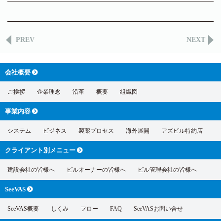
PREV
NEXT
会社概要
ご挨拶
企業理念
沿革
概要
組織図
事業内容
システム
ビジネス
製薬プロセス
海外展開
アズビル特約店
クライアント別
メニュー
建設会社の皆様へ
ビルオーナーの皆様へ
ビル管理会社の皆様へ
SeeVAS
SeeVAS概要
しくみ
フロー
FAQ
SeeVASお問い合せ