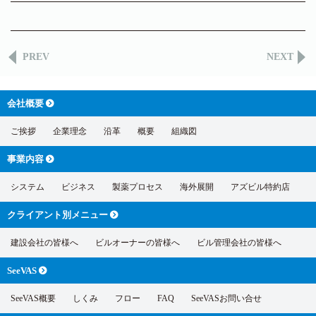
PREV
NEXT
会社概要
ご挨拶
企業理念
沿革
概要
組織図
事業内容
システム
ビジネス
製薬プロセス
海外展開
アズビル特約店
クライアント別
メニュー
建設会社の皆様へ
ビルオーナーの皆様へ
ビル管理会社の皆様へ
SeeVAS
SeeVAS概要
しくみ
フロー
FAQ
SeeVASお問い合せ