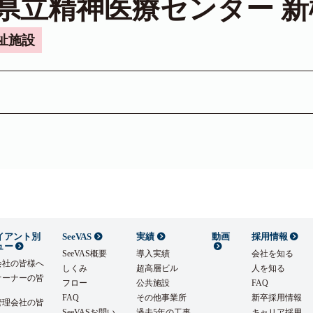
県立精神医療センター 新
祉施設
イアント別
SeeVAS
実績
動画
採用情報
ュー
SeeVAS概要
導入実績
会社を知る
会社の皆様へ
しくみ
超高層ビル
人を知る
オーナーの皆
フロー
公共施設
FAQ
FAQ
その他事業所
新卒採用情報
管理会社の皆
SeeVASお問い
過去5年の工事
キャリア採用