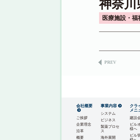
神奈川
医療施設・福
PREV
会社概要
事業内容
クラ
メニ
システム
ご挨拶
建設
ビジネス
企業理念
ビル
製薬プロセ
様へ
沿革
ス
ビル
概要
海外展開
様へ