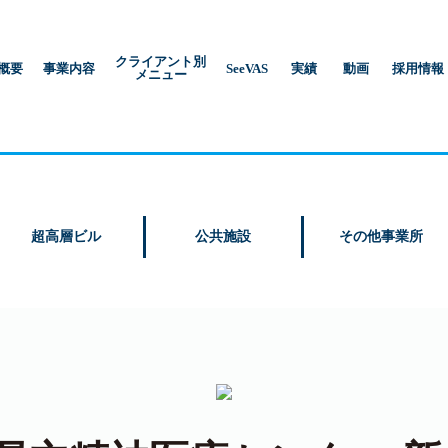
クライアント別
概要
事業内容
SeeVAS
実績
動画
採用情報
メニュー
超高層ビル
公共施設
その他事業所