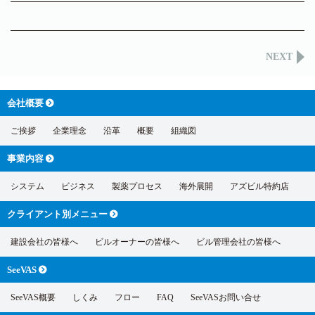
NEXT
会社概要
ご挨拶
企業理念
沿革
概要
組織図
事業内容
システム
ビジネス
製薬プロセス
海外展開
アズビル特約店
クライアント別
メニュー
建設会社の皆様へ
ビルオーナーの皆様へ
ビル管理会社の皆様へ
SeeVAS
SeeVAS概要
しくみ
フロー
FAQ
SeeVASお問い合せ