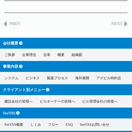
PREV
NEXT
会社概要
ご挨拶
企業理念
沿革
概要
組織図
事業内容
システム
ビジネス
製薬プロセス
海外展開
アズビル特約店
クライアント別
メニュー
建設会社の皆様へ
ビルオーナーの皆様へ
ビル管理会社の皆様へ
SeeVAS
SeeVAS概要
しくみ
フロー
FAQ
SeeVASお問い合せ