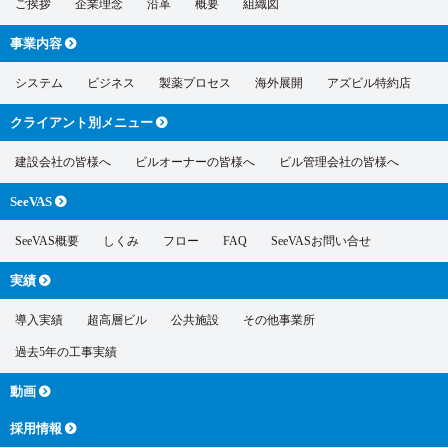
ご挨拶
企業理念
沿革
概要
組織図
事業内容
システム
ビジネス
製薬プロセス
海外展開
アズビル特約店
クライアント別
メニュー
建設会社の皆様へ
ビルオーナーの皆様へ
ビル管理会社の皆様へ
SeeVAS
SeeVAS概要
しくみ
フロー
FAQ
SeeVASお問い合せ
実績
導入実績
超高層ビル
公共施設
その他事業所
過去5年の工事実績
動画
採用情報