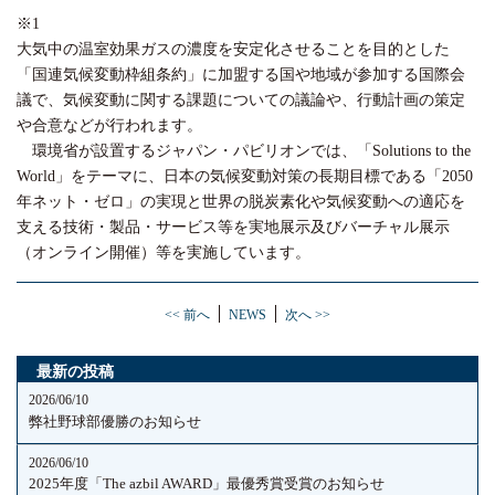
※1
大気中の温室効果ガスの濃度を安定化させることを目的とした
「国連気候変動枠組条約」に加盟する国や地域が参加する国際会
議で、気候変動に関する課題についての議論や、行動計画の策定
や合意などが行われます。
環境省が設置するジャパン・パビリオンでは、「Solutions to the
World」をテーマに、日本の気候変動対策の長期目標である「2050
年ネット・ゼロ」の実現と世界の脱炭素化や気候変動への適応を
支える技術・製品・サービス等を実地展示及びバーチャル展示
（オンライン開催）等を実施しています。
<< 前へ
NEWS
次へ >>
最新の投稿
2026/06/10
弊社野球部優勝のお知らせ
2026/06/10
2025年度「The azbil AWARD」最優秀賞受賞のお知らせ