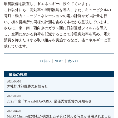
暖房設備を設置し、省エネルギーに役立てています。
これ以外にも、高効率の照明器具を導入。また、キュービクルの
電灯・動力・コージェネレーションの電力計測やガス計量を行
い、栃木営業所の同様の計測を含めて本社から監視しています。
さらに、東・南・西向きのガラス面に日射遮断フィルムを導入
し、空調にかかる負荷を低減することで冷暖房効率を高め、電力
消費を抑えたりする取り組みを実施するなど、省エネルギーに貢
献しています。
<< 前へ
NEWS
次へ >>
最新の投稿
2026/06/10
弊社野球部優勝のお知らせ
2026/06/10
2025年度「The azbil AWARD」最優秀賞受賞のお知らせ
2026/04/20
NEDO Channelに弊社が実施した研究に関わる写真が使用されました