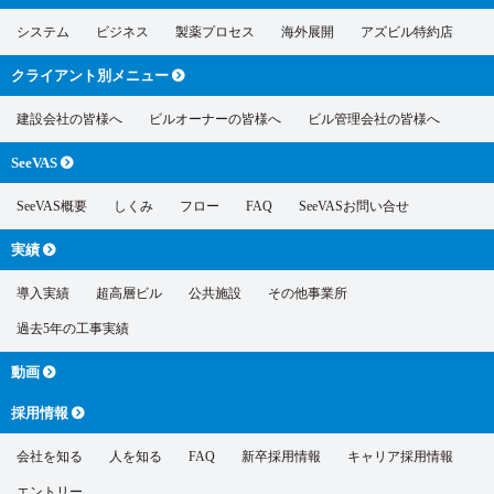
システム
ビジネス
製薬プロセス
海外展開
アズビル特約店
クライアント別
メニュー
建設会社の皆様へ
ビルオーナーの皆様へ
ビル管理会社の皆様へ
SeeVAS
SeeVAS概要
しくみ
フロー
FAQ
SeeVASお問い合せ
実績
導入実績
超高層ビル
公共施設
その他事業所
過去5年の工事実績
動画
採用情報
会社を知る
人を知る
FAQ
新卒採用情報
キャリア採用情報
エントリー