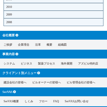
2010
2009
2008
会社概要
ご挨拶
企業理念
沿革
概要
組織図
事業内容
システム
ビジネス
製薬プロセス
海外展開
アズビル特約店
クライアント別
メニュー
建設会社の皆様へ
ビルオーナーの皆様へ
ビル管理会社の皆様へ
SeeVAS
SeeVAS概要
しくみ
フロー
FAQ
SeeVASお問い合せ