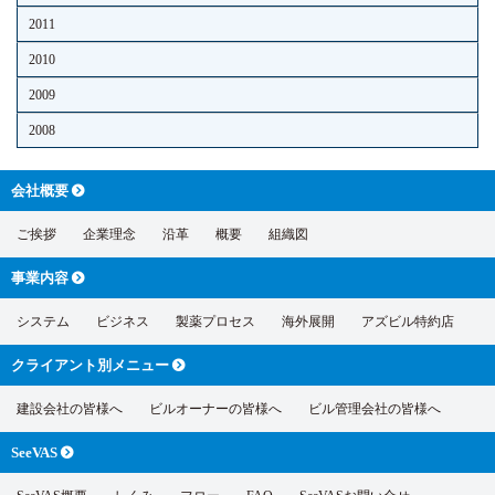
2011
2010
2009
2008
会社概要
ご挨拶
企業理念
沿革
概要
組織図
事業内容
システム
ビジネス
製薬プロセス
海外展開
アズビル特約店
クライアント別
メニュー
建設会社の皆様へ
ビルオーナーの皆様へ
ビル管理会社の皆様へ
SeeVAS