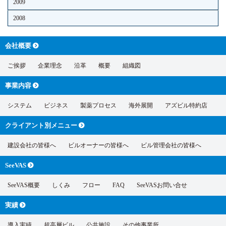
2009
2008
会社概要
ご挨拶
企業理念
沿革
概要
組織図
事業内容
システム
ビジネス
製薬プロセス
海外展開
アズビル特約店
クライアント別
メニュー
建設会社の皆様へ
ビルオーナーの皆様へ
ビル管理会社の皆様へ
SeeVAS
SeeVAS概要
しくみ
フロー
FAQ
SeeVASお問い合せ
実績
導入実績
超高層ビル
公共施設
その他事業所