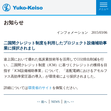
お知らせ
インフォメーション
2015/03/06
二国間クレジット制度を利用したプロジェクト設備補助事
業に採択されまし
途上国において優れた低炭素技術等を活用してCO2排出削減を行
い、二国間クレジット制度（JCM）に基づくクレジットの獲得を目
指す「JCM設備補助事業」について、「送配電網におけるアモルフ
ァス高効率変圧器の導入」が環境省により採択されました。
詳細については
環境省のサイト
を御覧ください。
<< 前へ
NEWS
次へ >>