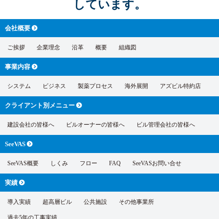
しています。
会社概要
ご挨拶
企業理念
沿革
概要
組織図
事業内容
システム
ビジネス
製薬プロセス
海外展開
アズビル特約店
クライアント別
メニュー
建設会社の皆様へ
ビルオーナーの皆様へ
ビル管理会社の皆様へ
SeeVAS
SeeVAS概要
しくみ
フロー
FAQ
SeeVASお問い合せ
実績
導入実績
超高層ビル
公共施設
その他事業所
過去5年の工事実績