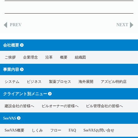
PREV
NEXT
会社概要
ご挨拶
企業理念
沿革
概要
組織図
事業内容
システム
ビジネス
製薬プロセス
海外展開
アズビル特約店
クライアント別
メニュー
建設会社の皆様へ
ビルオーナーの皆様へ
ビル管理会社の皆様へ
SeeVAS
SeeVAS概要
しくみ
フロー
FAQ
SeeVASお問い合せ