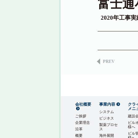
富士通
2020年工事
PREV
会社概要
事業内容
クラ
メニ
システム
ご挨拶
建設
ビジネス
企業理念
ビル
製薬プロセ
様へ
沿革
ス
ビル
概要
海外展開
様へ