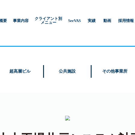
クライアント別
概要
事業内容
SeeVAS
実績
動画
採用情報
メニュー
超高層ビル
公共施設
その他事業所