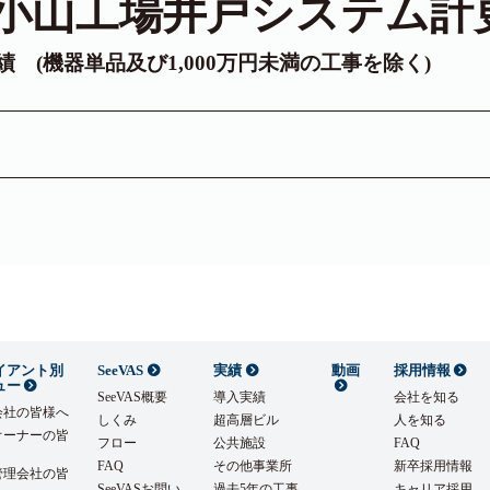
小山工場井戸システム計
実績 (機器単品及び1,000万円未満の工事を除く)
イアント別
SeeVAS
実績
動画
採用情報
ュー
SeeVAS概要
導入実績
会社を知る
会社の皆様へ
しくみ
超高層ビル
人を知る
オーナーの皆
フロー
公共施設
FAQ
FAQ
その他事業所
新卒採用情報
管理会社の皆
SeeVASお問い
過去5年の工事
キャリア採用