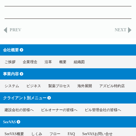
PREV
NEXT
会社概要
ご挨拶
企業理念
沿革
概要
組織図
事業内容
システム
ビジネス
製薬プロセス
海外展開
アズビル特約店
クライアント別
メニュー
建設会社の皆様へ
ビルオーナーの皆様へ
ビル管理会社の皆様へ
SeeVAS
SeeVAS概要
しくみ
フロー
FAQ
SeeVASお問い合せ