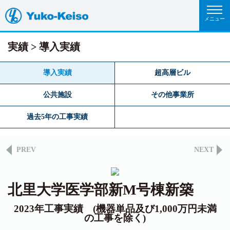
実績
導入実績
導入実績
超高層ビル
公共施設
その他事業所
過去5年の工事実績
PREV
NEXT
北里大学医学部新M号棟新築
2023年工事実績 (機器単品及び1,000万円未満
の工事を除く)